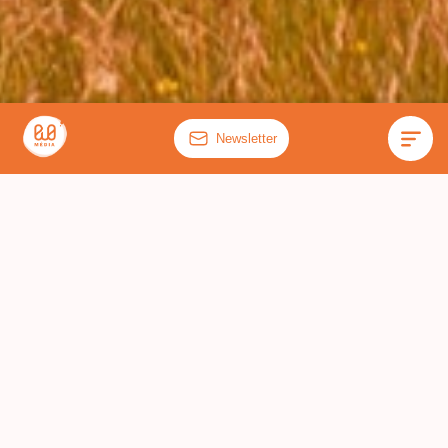
Newsletter
FRAÎCHEMENT PUBLIÉ
RÉCENT
POPULAIRE
FILTRER
TOUT
PECNOT'LAB
C DANS L'SOL
ZONES HUMIDES